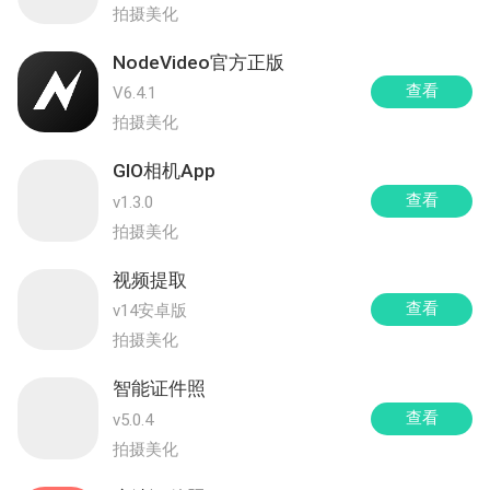
拍摄美化
NodeVideo官方正版
查看
V6.4.1
拍摄美化
GIO相机App
查看
v1.3.0
拍摄美化
视频提取
查看
v14安卓版
拍摄美化
智能证件照
查看
v5.0.4
拍摄美化