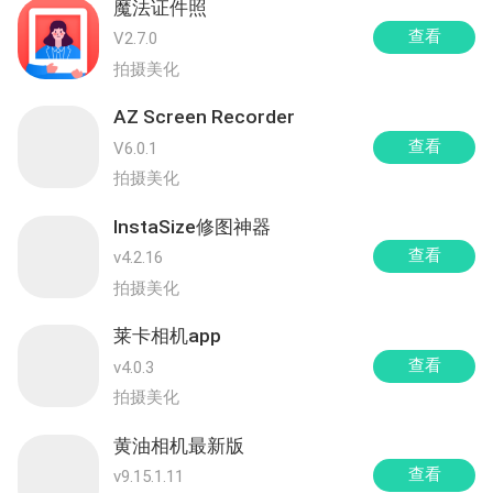
魔法证件照
查看
V2.7.0
拍摄美化
AZ Screen Recorder
查看
V6.0.1
拍摄美化
InstaSize修图神器
查看
v4.2.16
拍摄美化
莱卡相机app
查看
v4.0.3
拍摄美化
黄油相机最新版
查看
v9.15.1.11