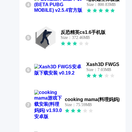
4
Size：800.83MB
反恐精英cs1.6手机版
5
Size：372.46MB
Xash3D FWGS
6
Size：7.03MB
cooking mama(料理妈妈)
7
Size：75.59MB