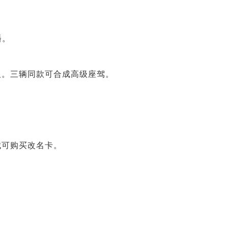
。
播。
取。三辆同款可合成高级座驾。
城可购买改名卡。